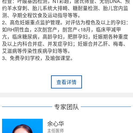
检查：叶酸基因检测，NT彩超，唐氏筛查、无创DNA、预
约羊水穿刺、胎儿系统大排畸、糖耐量检测、胎儿宫内监
测、孕期全程饮食及运动指导等等。
2、高危妊娠重点监护管理。对评估为橙色及以上的孕妇：
如RH阴性血，2次剖宫产，剖宫产<18月，临床甲减甲
亢，临床糖尿病，高龄孕妇，肥胖孕妇，妊娠期各种重度
及以上内科合并症、并发症孕妇；妊娠合并乙肝、梅毒、
艾滋病等传染性疾病孕妇等等。
3、免费孕妇学校，及瑜伽课堂。
查看详情
专家团队
余心华
主任医师