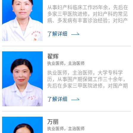
从事妇产科临床工作25年余，先后在
多家三甲医院进修，对妇产科的常见
病、多发病有丰富诊治经验；对妇产
科疑难病有探索和研究；目前主要从
事围产期孕妇的保健工作，擅长对各
了解详细
种高危妊娠的管理；擅长对偏瘦、肥
胖、妊娠期糖尿病等孕妇进行医学营
养及运动治疗；擅长对妊娠合并症并
翟辉
发症的诊治。
执业医师，主治医师
执业医师，主治医师，大学专科学
历，从事围产期保健工作三十余年，
先后在多家三甲医院进修，对围产期
保健及常见合并症、并发症；优生咨
询等方面有丰富的临床经验。对处理
了解详细
高危妊娠，妊娠合并症并发症等病理
方面有丰富诊疗经验。
万丽
执业医师，主治医师