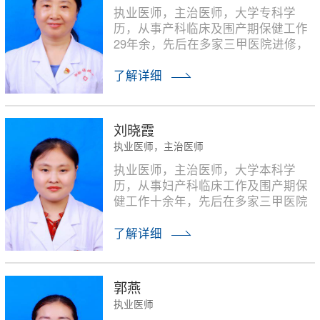
执业医师，主治医师，大学专科学
历，从事产科临床及围产期保健工作
29年余，先后在多家三甲医院进修，
对围产期保健及常见合并症、并发
症；优生咨询等方面有丰富的临床经
了解详细
验。对处理高危妊娠，妊娠合并症并
发症等病理方面有丰富诊疗经验。
刘晓霞
执业医师，主治医师
执业医师，主治医师，大学本科学
历，从事妇产科临床工作及围产期保
健工作十余年，先后在多家三甲医院
进修学习。对围产期保健，妊娠合并
症并发症，产前咨询及优生优育等方
了解详细
面具有丰富的临床经验。
郭燕
执业医师