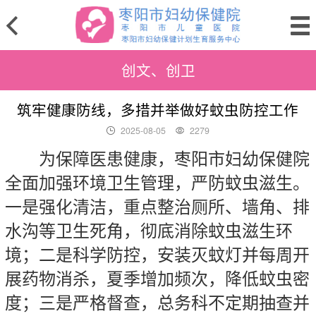
创文、创卫
筑牢健康防线，多措并举做好蚊虫防控工作
2025-08-05
2279
为保障医患健康，
枣阳市妇幼保健院
全面加强环境卫生管理，严防蚊虫滋生。
一是强化清洁，重点整治厕所、墙角、排
水沟等卫生死角
，
彻底消除蚊虫
滋
生环
境；二是科学防控，安装灭蚊灯并每周开
展药物消杀，夏季增加频次
，
降
低
蚊虫密
度；三是严格督查，总务科
不定期
抽查并