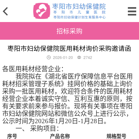
招标采购
枣阳市妇幼保健院医用耗材询价采购邀请函
2026-01-20
2742
各医用耗材经营企业：
我院拟
在
《湖北省医疗保障信息平台医用
耗材招采管理子系统》
挂网
价格的基础上询价
采购
一批
医用耗材
，
欢迎
符合条件的医用耗材
经营企业
本着诚实守信、
互利互惠
的原则，按
有关要求前来参
与报
价。现将有关事项在枣阳
市妇幼保健院网站和微信公众号上进行公示，
公示时间为
202
6
年
1
月
20
日
-
1
月
28
日。
一、
采购项目：
序号
产品名称
规格型号