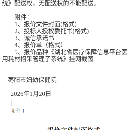
统》
配送权，无配送权的不能配送。
附件：
1、
报价文件封面
(
格式
)
2、
投标人授权委托书
(
格式
)
3、
诚信承诺书
4、
报价单（
格式
）
5、
报价品种
《
湖北省医疗保障信息平台医
用耗材招采管理子系统
》挂网
截图
枣阳市妇幼保健院
202
6
年
1
月
20
日