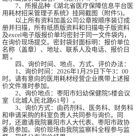
7、
所报
品种
《湖北省医疗保障信息平台医
用耗材招采管理子系统》
挂网
截图（附件
5)
。
以上所有资料加盖公司公章按顺序装订成
册并扫描，
所有
纸质版
资料
和
扫描
电子版
资料
及
excel
电子版报价单
均密封于同一文件袋内，
在询价现场
提
交
。
密封袋封面标明：报价单位
名称（盖章）、地址、联系
人及
电话、报价日
期
。
四、询价时间、地点、方式、评
价
办法：
1、询价时间：
202
6
年
1
月
29
日下午
3：
0
0
时。
请
有意向的
医用耗材经营企业携带上述报
价文
件准时参加。
2、询价地点：枣阳市妇幼保健院5楼会议
室（北城人民北路61号）。
3、询价方式：由药剂科、医务科、财务科
和申请采购的科室负责人共同参与询价。同
时，还邀请我院襄阳市人大代表、枣阳市政协
委员参加。询价现场由我院监察科全程参与监