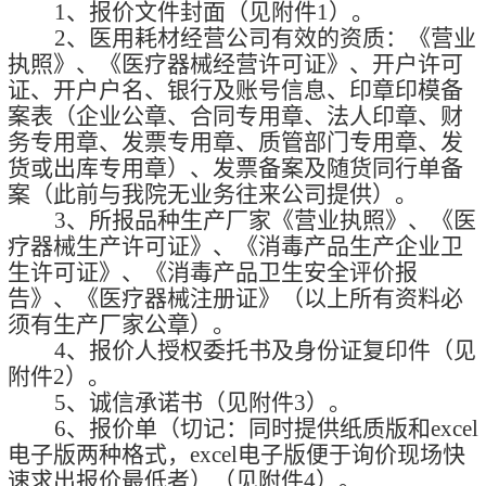
1
、报价文件封面（见附件
1
）
。
2、
医用耗材经营公司有效的资质：《营业
执照》、《医疗器械经营许可证》、
开户许可
证、开户户名、银行及账号信息、印章印模备
案表（企业公章、合同专用章、法人印章、财
务专用章、发票专用章、质管部门专用章、发
货或出库专用章）、发票备案及随货同行单备
案
（此前与我院无业务往来公司提供）
。
3、
所报品种
生产厂家《
营业执照》、《医
疗器械生产许可证》、
《消毒产品生产企业卫
生许可证》、《消毒产品卫生安全评价报
告》、
《
医疗器械
注册证》
（以上所有资料必
须有生产厂家公章）。
4、
报价人授权委托书及身份证复印件（见
附件
2
）
。
5、
诚信承诺书（见附件
3
）
。
6、
报价单（
切记：同时提供纸质版和
excel
电子
版
两种格式，
excel
电子
版
便于询价现场快
速求出报价最低者
）（见附件
4
）
。