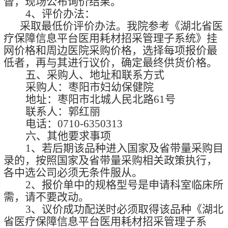
督，现场公布询价结果。
4、评
价
办法：
采取
最低价评
价办
法
。
我院参考
《湖北省医
疗保障信息平台医用耗材招采管理子系统》
挂
网
价格和周边医院采购价格，选择每项报价最
低者，再与其进行议价，确定最终供货价格。
五、采购人、地址和联系方式
采购人：枣阳市妇幼保健院
地址：枣阳市北城人民北路
61号
联系人：郭红丽
电话：
0710-6350313
六、其他要求事项
1、若后期该品种进入国家及省带量采购目
录的，按照国家及省带量采购相关政策执行，
各中
选
公司必须无条件服从。
2、报价单中的规格型号是申请科室临床所
需，请不要改动。
3、议价成功配送时必须取得该品种
《湖北
省医疗保障信息平台医用耗材招采管理子系