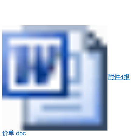
附件4报
价单.doc