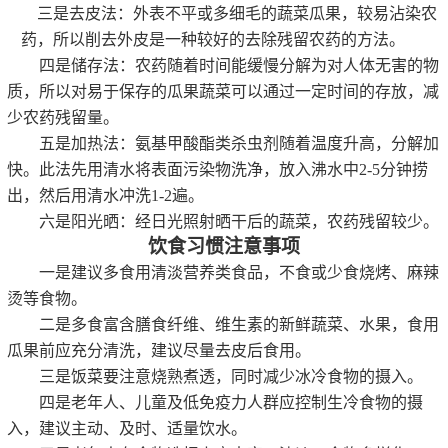
三是去皮法：外表不平或多细毛的蔬菜瓜果，较易沾染农
药，所以削去外皮是一种较好的去除残留农药的方法。
四是储存法：农药随着时间能缓慢分解为对人体无害的物
质，所以对易于保存的瓜果蔬菜可以通过一定时间的存放，减
少农药残留量。
五是加热法：氨基甲酸酯类杀虫剂随着温度升高，分解加
快。此法先用清水将表面污染物洗净，放入沸水中
2-5分钟捞
出，然后用清水冲洗1-2遍。
六是阳光晒：经日光照射晒干后的蔬菜，农药残留较少。
饮食习惯注意事项
一是建议多食用清淡营养类食品，不食或少食烧烤、麻辣
烫等食物。
二是多食富含膳食纤维、维生素的新鲜蔬菜、水果，食用
瓜果前应充分清洗，建议尽量去皮后食用。
三是饭菜要注意烧熟煮透，同时减少冰冷食物的摄入。
四是老年人、儿童及低免疫力人群应控制生冷食物的摄
入，建议主动、及时、适量饮水。