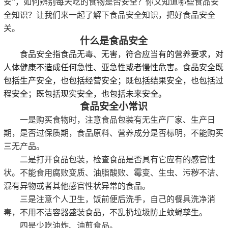
安
”
，
如何辨别每天吃的食物是否安全？你又知道哪些食品安
全知识？让我们来一起了解下食品安全知识，把好食品安全
关
。
什么是食品安全
食品安全指食品无毒、无害，符合应当有的营养要求，对
人体健康不造成任何急性、亚急性或者慢性危害。食品安全既
包括生产安全，也包括经营安全；既包括结果安全，也包括过
程安全；既包括现实安全，也包括未来安全。
食品安全小常识
一是购买食物时，注意食品包装有无生产厂家、生产日
期，是否过保质期，食品原料、营养成分是否标明，不能购买
三无产品。
二是打开食品包装，检查食品是否具有它应有的感官性
状。不能食用腐败变质、油脂酸败、霉变、生虫、污秽不洁、
混有异物或者其他感官性状异常的食品。
三是注意个人卫生，饭前便后洗手，自己的餐具洗净消
毒，不用不洁容器盛装食品，不乱扔垃圾防止蚊蝇孳生。
四是少吃油炸、油煎食品。